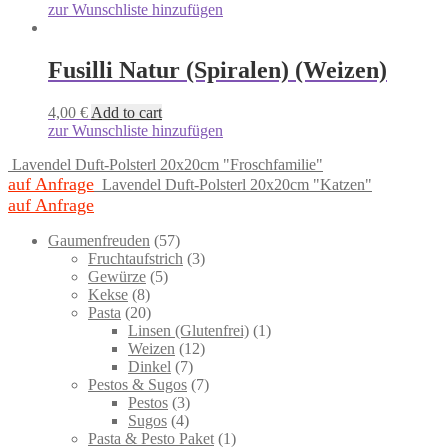
zur Wunschliste hinzufügen
Fusilli Natur (Spiralen) (Weizen)
4,00
€
Add to cart
zur Wunschliste hinzufügen
Lavendel Duft-Polsterl 20x20cm "Froschfamilie"
auf Anfrage
Lavendel Duft-Polsterl 20x20cm "Katzen"
auf Anfrage
57
Gaumenfreuden
57
products
3
Fruchtaufstrich
3
5
products
Gewürze
5
8
products
Kekse
8
products
20
Pasta
20
products
1
Linsen (Glutenfrei)
1
12
product
Weizen
12
7
products
Dinkel
7
products
7
Pestos & Sugos
7
3
products
Pestos
3
4
products
Sugos
4
products
1
Pasta & Pesto Paket
1