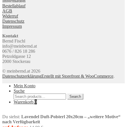
Information
Bestellablauf
AGB
Widerruf
Datenschutz
Impressum
Kontakt
Bernd Fischl
info@meinbernd.at
0676 / 826 18 286
Petzoldgasse 12
2000 Stockerau
© meinbernd.at 2026
Datenschutzerklärung
Erstellt mit Storefront & WooCommerce
.
Mein Konto
Suche
Search
Search
for:
Warenkorb
0
Du siehst:
Lavendel Duft-Polsterl 20x20cm – „weitere Motive“
nach Verfügbarkeit