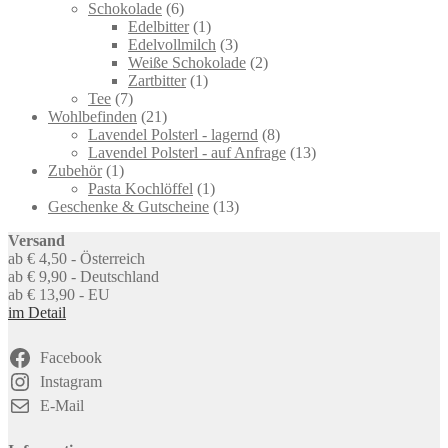
6
product
Schokolade
6
products
1
Edelbitter
1
product
3
Edelvollmilch
3
products
2
Weiße Schokolade
2
1
products
Zartbitter
1
7
product
Tee
7
products
21
Wohlbefinden
21
products
8
Lavendel Polsterl - lagernd
8
products
13
Lavendel Polsterl - auf Anfrage
13
1
products
Zubehör
1
product
1
Pasta Kochlöffel
1
product
13
Geschenke & Gutscheine
13
products
Versand
ab € 4,50 - Österreich
ab € 9,90 - Deutschland
ab € 13,90 - EU
im Detail
Facebook
Instagram
E-Mail