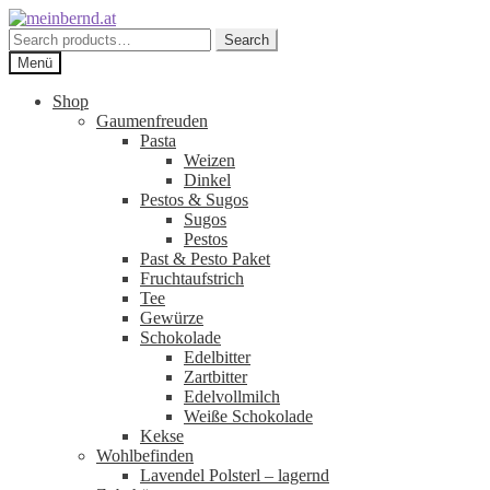
Zur
Zum
Navigation
Inhalt
Search
Search
springen
springen
for:
Menü
Shop
Gaumenfreuden
Pasta
Weizen
Dinkel
Pestos & Sugos
Sugos
Pestos
Past & Pesto Paket
Fruchtaufstrich
Tee
Gewürze
Schokolade
Edelbitter
Zartbitter
Edelvollmilch
Weiße Schokolade
Kekse
Wohlbefinden
Lavendel Polsterl – lagernd