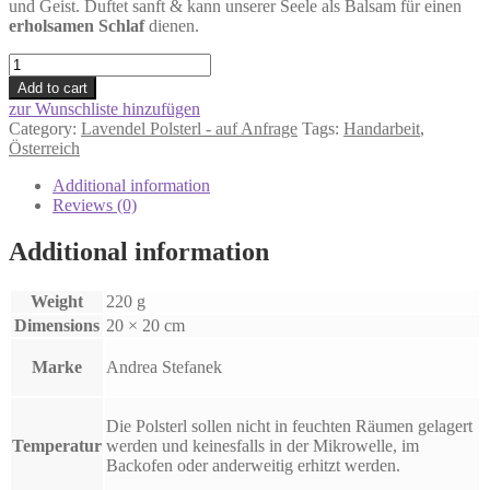
und Geist. Duftet sanft & kann unserer Seele als Balsam für einen
erholsamen Schlaf
dienen.
Lavendel
Duft-
Add to cart
Polsterl
zur Wunschliste hinzufügen
20x20cm
Category:
Lavendel Polsterl - auf Anfrage
Tags:
Handarbeit
,
-
Österreich
"weitere
Motive"
Additional information
nach
Reviews (0)
Verfügbarkeitauf
Anfrage
Additional information
quantity
Weight
220 g
Dimensions
20 × 20 cm
Marke
Andrea Stefanek
Die Polsterl sollen nicht in feuchten Räumen gelagert
Temperatur
werden und keinesfalls in der Mikrowelle, im
Backofen oder anderweitig erhitzt werden.