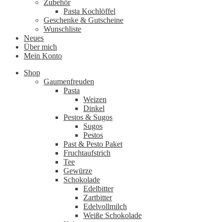
Zubehör
Pasta Kochlöffel
Geschenke & Gutscheine
Wunschliste
Neues
Über mich
Mein Konto
Shop
Gaumenfreuden
Pasta
Weizen
Dinkel
Pestos & Sugos
Sugos
Pestos
Past & Pesto Paket
Fruchtaufstrich
Tee
Gewürze
Schokolade
Edelbitter
Zartbitter
Edelvollmilch
Weiße Schokolade