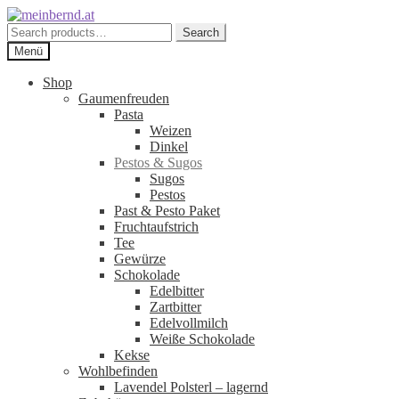
Zur
Zum
Navigation
Inhalt
Search
Search
springen
springen
for:
Menü
Shop
Gaumenfreuden
Pasta
Weizen
Dinkel
Pestos & Sugos
Sugos
Pestos
Past & Pesto Paket
Fruchtaufstrich
Tee
Gewürze
Schokolade
Edelbitter
Zartbitter
Edelvollmilch
Weiße Schokolade
Kekse
Wohlbefinden
Lavendel Polsterl – lagernd