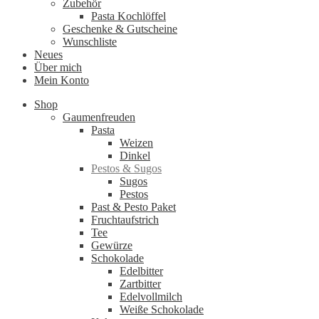
Zubehör
Pasta Kochlöffel
Geschenke & Gutscheine
Wunschliste
Neues
Über mich
Mein Konto
Shop
Gaumenfreuden
Pasta
Weizen
Dinkel
Pestos & Sugos
Sugos
Pestos
Past & Pesto Paket
Fruchtaufstrich
Tee
Gewürze
Schokolade
Edelbitter
Zartbitter
Edelvollmilch
Weiße Schokolade