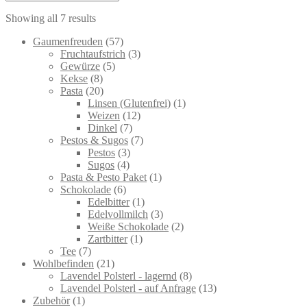
Showing all 7 results
57
Gaumenfreuden
57
products
3
Fruchtaufstrich
3
5
products
Gewürze
5
8
products
Kekse
8
products
20
Pasta
20
products
1
Linsen (Glutenfrei)
1
12
product
Weizen
12
7
products
Dinkel
7
products
7
Pestos & Sugos
7
3
products
Pestos
3
4
products
Sugos
4
products
1
Pasta & Pesto Paket
1
6
product
Schokolade
6
products
1
Edelbitter
1
product
3
Edelvollmilch
3
products
2
Weiße Schokolade
2
1
products
Zartbitter
1
7
product
Tee
7
products
21
Wohlbefinden
21
products
8
Lavendel Polsterl - lagernd
8
products
13
Lavendel Polsterl - auf Anfrage
13
1
products
Zubehör
1