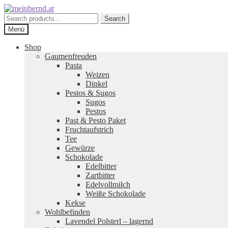
Zur
Zum
Navigation
Inhalt
Search
Search
springen
springen
for:
Menü
Shop
Gaumenfreuden
Pasta
Weizen
Dinkel
Pestos & Sugos
Sugos
Pestos
Past & Pesto Paket
Fruchtaufstrich
Tee
Gewürze
Schokolade
Edelbitter
Zartbitter
Edelvollmilch
Weiße Schokolade
Kekse
Wohlbefinden
Lavendel Polsterl – lagernd