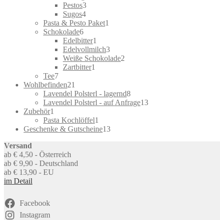
3
products
Pestos
3
4
products
Sugos
4
products
1
Pasta & Pesto Paket
1
6
product
Schokolade
6
products
1
Edelbitter
1
product
3
Edelvollmilch
3
products
2
Weiße Schokolade
2
1
products
Zartbitter
1
7
product
Tee
7
products
21
Wohlbefinden
21
products
8
Lavendel Polsterl - lagernd
8
products
13
Lavendel Polsterl - auf Anfrage
13
1
products
Zubehör
1
product
1
Pasta Kochlöffel
1
product
13
Geschenke & Gutscheine
13
products
Versand
ab € 4,50 - Österreich
ab € 9,90 - Deutschland
ab € 13,90 - EU
im Detail
Facebook
Instagram