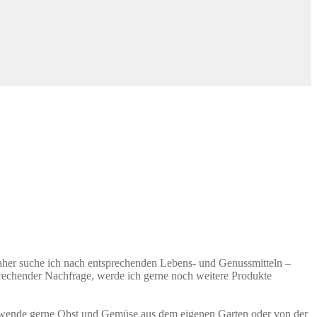
Daher suche ich nach entsprechenden Lebens- und Genussmitteln –
prechender Nachfrage, werde ich gerne noch weitere Produkte
 verwende gerne Obst und Gemüse aus dem eigenen Garten oder von der