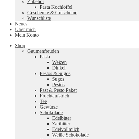
Zubehör
Pasta Kochlöffel
Geschenke & Gutscheine
Wunschliste
Neues
Über mich
Mein Konto
Shop
Gaumenfreuden
Pasta
Weizen
Dinkel
Pestos & Sugos
Sugos
Pestos
Past & Pesto Paket
Fruchtaufstrich
Tee
Gewürze
Schokolade
Edelbitter
Zartbitter
Edelvollmilch
Weiße Schokolade