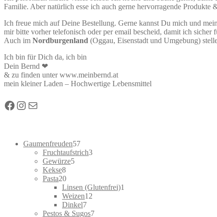
Familie. Aber natürlich esse ich auch gerne hervorragende Produkte
Ich freue mich auf Deine Bestellung. Gerne kannst Du mich und mein
mir bitte vorher telefonisch oder per email bescheid, damit ich sicher
Auch im
Nordburgenland
(Oggau, Eisenstadt und Umgebung) stelle 
Ich bin für Dich da, ich bin
Dein Bernd ❤
& zu finden unter www.meinbernd.at
mein kleiner Laden – Hochwertige Lebensmittel
Facebook
Instagram
E-Mail
57
Gaumenfreuden
57
products
3
Fruchtaufstrich
3
5
products
Gewürze
5
8
products
Kekse
8
products
20
Pasta
20
products
1
Linsen (Glutenfrei)
1
12
product
Weizen
12
7
products
Dinkel
7
products
7
Pestos & Sugos
7