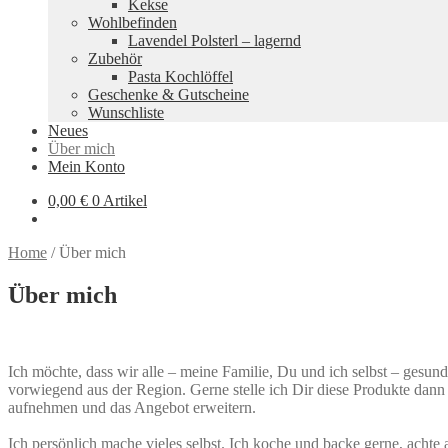
Kekse
Wohlbefinden
Lavendel Polsterl – lagernd
Zubehör
Pasta Kochlöffel
Geschenke & Gutscheine
Wunschliste
Neues
Über mich
Mein Konto
0,00
€
0 Artikel
Home
/
Über mich
Über mich
Ich möchte, dass wir alle – meine Familie, Du und ich selbst – gesu
vorwiegend aus der Region. Gerne stelle ich Dir diese Produkte dann
aufnehmen und das Angebot erweitern.
Ich persönlich mache vieles selbst. Ich koche und backe gerne, acht