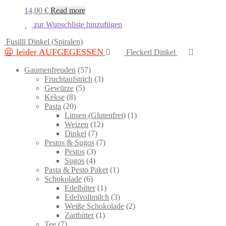
14,00
€
Read more
zur Wunschliste hinzufügen
Fusilli Dinkel (Spiralen)
😦 leider AUFGEGESSEN
Fleckerl Dinkel
57
Gaumenfreuden
57
products
3
Fruchtaufstrich
3
5
products
Gewürze
5
8
products
Kekse
8
products
20
Pasta
20
products
1
Linsen (Glutenfrei)
1
12
product
Weizen
12
7
products
Dinkel
7
products
7
Pestos & Sugos
7
3
products
Pestos
3
4
products
Sugos
4
products
1
Pasta & Pesto Paket
1
6
product
Schokolade
6
products
1
Edelbitter
1
product
3
Edelvollmilch
3
products
2
Weiße Schokolade
2
1
products
Zartbitter
1
7
product
Tee
7