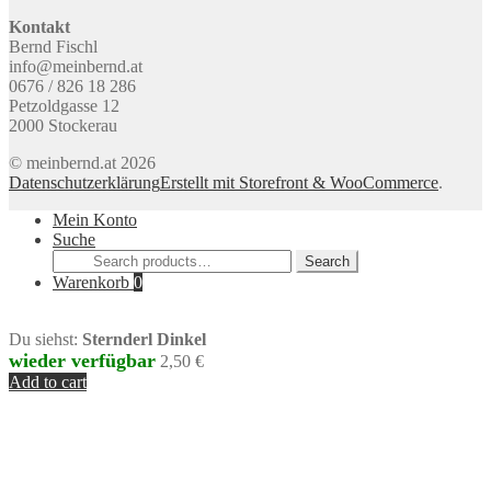
Kontakt
Bernd Fischl
info@meinbernd.at
0676 / 826 18 286
Petzoldgasse 12
2000 Stockerau
© meinbernd.at 2026
Datenschutzerklärung
Erstellt mit Storefront & WooCommerce
.
Mein Konto
Suche
Search
Search
for:
Warenkorb
0
Du siehst:
Sternderl Dinkel
wieder verfügbar
2,50
€
Add to cart