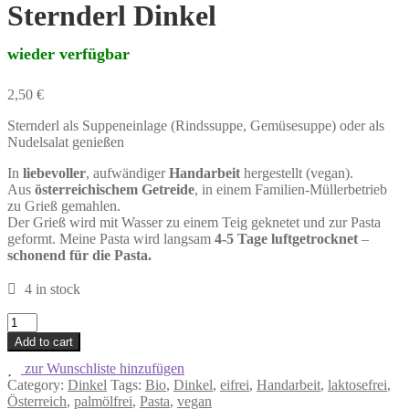
Sternderl Dinkel
wieder verfügbar
2,50
€
Sternderl als Suppeneinlage (Rindssuppe, Gemüsesuppe) oder als
Nudelsalat genießen
In
liebevoller
, aufwändiger
Handarbeit
hergestellt (vegan).
Aus
österreichischem Getreide
, in einem Familien-Müllerbetrieb
zu Grieß gemahlen.
Der Grieß wird mit Wasser zu einem Teig geknetet und zur Pasta
geformt. Meine Pasta wird langsam
4-5 Tage luftgetrocknet
–
schonend für die Pasta.
4 in stock
Sternderl
Dinkel
Add to cart
wieder
zur Wunschliste hinzufügen
verfügbar
Category:
Dinkel
Tags:
Bio
,
Dinkel
,
eifrei
,
Handarbeit
,
laktosefrei
,
quantity
Österreich
,
palmölfrei
,
Pasta
,
vegan