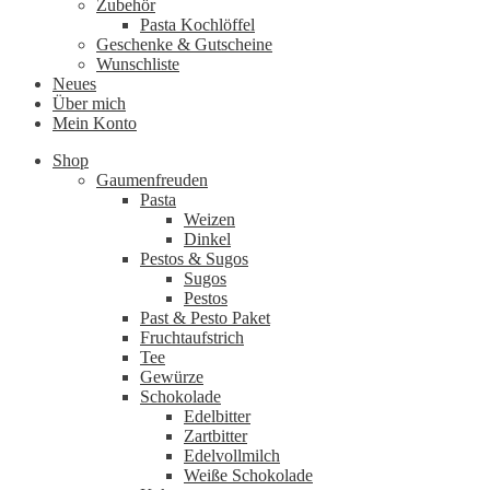
Zubehör
Pasta Kochlöffel
Geschenke & Gutscheine
Wunschliste
Neues
Über mich
Mein Konto
Shop
Gaumenfreuden
Pasta
Weizen
Dinkel
Pestos & Sugos
Sugos
Pestos
Past & Pesto Paket
Fruchtaufstrich
Tee
Gewürze
Schokolade
Edelbitter
Zartbitter
Edelvollmilch
Weiße Schokolade