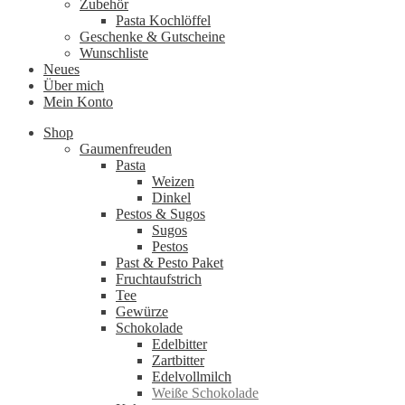
Zubehör
Pasta Kochlöffel
Geschenke & Gutscheine
Wunschliste
Neues
Über mich
Mein Konto
Shop
Gaumenfreuden
Pasta
Weizen
Dinkel
Pestos & Sugos
Sugos
Pestos
Past & Pesto Paket
Fruchtaufstrich
Tee
Gewürze
Schokolade
Edelbitter
Zartbitter
Edelvollmilch
Weiße Schokolade