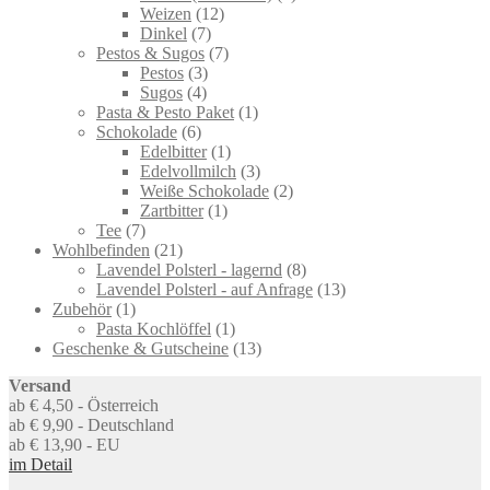
12
product
Weizen
12
7
products
Dinkel
7
products
7
Pestos & Sugos
7
3
products
Pestos
3
4
products
Sugos
4
products
1
Pasta & Pesto Paket
1
6
product
Schokolade
6
products
1
Edelbitter
1
product
3
Edelvollmilch
3
products
2
Weiße Schokolade
2
1
products
Zartbitter
1
7
product
Tee
7
products
21
Wohlbefinden
21
products
8
Lavendel Polsterl - lagernd
8
products
13
Lavendel Polsterl - auf Anfrage
13
1
products
Zubehör
1
product
1
Pasta Kochlöffel
1
product
13
Geschenke & Gutscheine
13
products
Versand
ab € 4,50 - Österreich
ab € 9,90 - Deutschland
ab € 13,90 - EU
im Detail