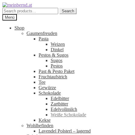
Zur
Zum
Navigation
Inhalt
Search
Search
springen
springen
for:
Menü
Shop
Gaumenfreuden
Pasta
Weizen
Dinkel
Pestos & Sugos
Sugos
Pestos
Past & Pesto Paket
Fruchtaufstrich
Tee
Gewürze
Schokolade
Edelbitter
Zartbitter
Edelvollmilch
Weiße Schokolade
Kekse
Wohlbefinden
Lavendel Polsterl – lagernd