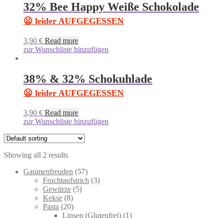
32% Bee Happy Weiße Schokolade
😦 leider AUFGEGESSEN
3,90
€
Read more
zur Wunschliste hinzufügen
38% & 32% Schokuhlade
😦 leider AUFGEGESSEN
3,90
€
Read more
zur Wunschliste hinzufügen
Showing all 2 results
57
Gaumenfreuden
57
products
3
Fruchtaufstrich
3
5
products
Gewürze
5
8
products
Kekse
8
products
20
Pasta
20
products
1
Linsen (Glutenfrei)
1