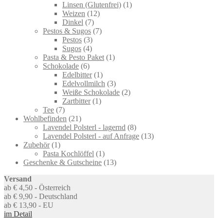
products
1
Linsen (Glutenfrei)
1
12
product
Weizen
12
7
products
Dinkel
7
products
7
Pestos & Sugos
7
3
products
Pestos
3
4
products
Sugos
4
products
1
Pasta & Pesto Paket
1
6
product
Schokolade
6
products
1
Edelbitter
1
product
3
Edelvollmilch
3
products
2
Weiße Schokolade
2
1
products
Zartbitter
1
7
product
Tee
7
products
21
Wohlbefinden
21
products
8
Lavendel Polsterl - lagernd
8
products
13
Lavendel Polsterl - auf Anfrage
13
1
products
Zubehör
1
product
1
Pasta Kochlöffel
1
product
13
Geschenke & Gutscheine
13
products
Versand
ab € 4,50 - Österreich
ab € 9,90 - Deutschland
ab € 13,90 - EU
im Detail