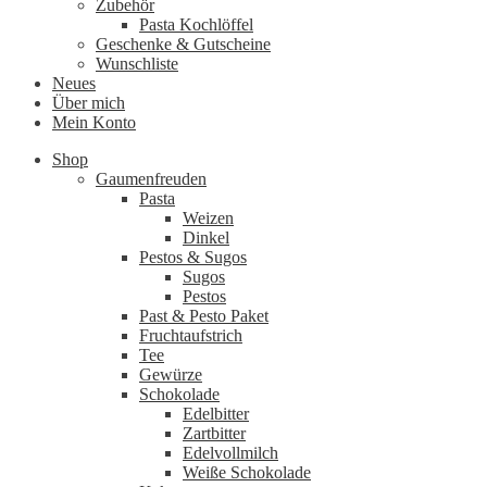
Zubehör
Pasta Kochlöffel
Geschenke & Gutscheine
Wunschliste
Neues
Über mich
Mein Konto
Shop
Gaumenfreuden
Pasta
Weizen
Dinkel
Pestos & Sugos
Sugos
Pestos
Past & Pesto Paket
Fruchtaufstrich
Tee
Gewürze
Schokolade
Edelbitter
Zartbitter
Edelvollmilch
Weiße Schokolade