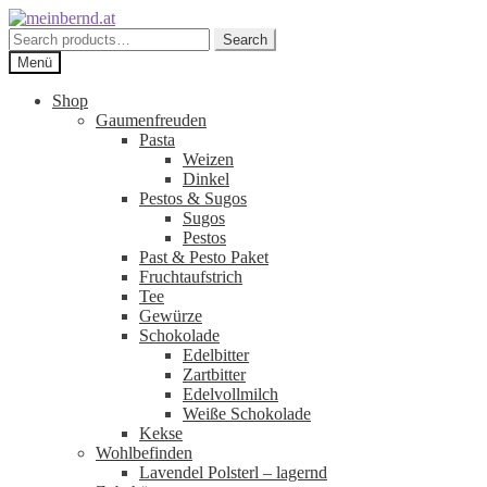
Zur
Zum
Navigation
Inhalt
Search
Search
springen
springen
for:
Menü
Shop
Gaumenfreuden
Pasta
Weizen
Dinkel
Pestos & Sugos
Sugos
Pestos
Past & Pesto Paket
Fruchtaufstrich
Tee
Gewürze
Schokolade
Edelbitter
Zartbitter
Edelvollmilch
Weiße Schokolade
Kekse
Wohlbefinden
Lavendel Polsterl – lagernd