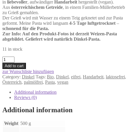
in
liebevoller
, aufwändiger
Handarbeit
hergestellt (vegan).
Aus
österreichischem Getreide
, in einem Familien-Müllerbetrieb
zu Grieß gemahlen.
Der Grieß wird mit Wasser zu einem Teig geknetet und zur Pasta
geformt. Meine Pasta wird langsam
4-5 Tage luftgetrocknet
–
schonend für die Pasta.
Zur Info: Auf den Produkt-Fotos ist derzeit Weizen-Pasta
abgebildet. Geliefert wird natürlich Dinkel-Pasta.
11 in stock
Fleckerl
Dinkel
Add to cart
quantity
zur Wunschliste hinzufügen
Category:
Dinkel
Tags:
Bio
,
Dinkel
,
eifrei
,
Handarbeit
,
laktosefrei
,
Österreich
,
palmölfrei
,
Pasta
,
vegan
Additional information
Reviews (0)
Additional information
Weight
500 g