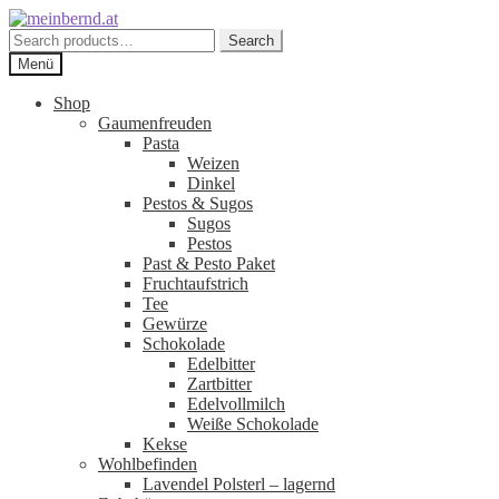
Zur
Zum
Navigation
Inhalt
Search
Search
springen
springen
for:
Menü
Shop
Gaumenfreuden
Pasta
Weizen
Dinkel
Pestos & Sugos
Sugos
Pestos
Past & Pesto Paket
Fruchtaufstrich
Tee
Gewürze
Schokolade
Edelbitter
Zartbitter
Edelvollmilch
Weiße Schokolade
Kekse
Wohlbefinden
Lavendel Polsterl – lagernd