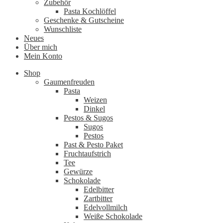
Zubehör
Pasta Kochlöffel
Geschenke & Gutscheine
Wunschliste
Neues
Über mich
Mein Konto
Shop
Gaumenfreuden
Pasta
Weizen
Dinkel
Pestos & Sugos
Sugos
Pestos
Past & Pesto Paket
Fruchtaufstrich
Tee
Gewürze
Schokolade
Edelbitter
Zartbitter
Edelvollmilch
Weiße Schokolade