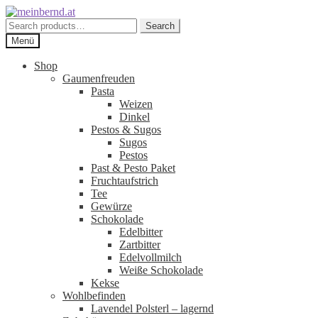
Zur
Zum
Navigation
Inhalt
Search
Search
springen
springen
for:
Menü
Shop
Gaumenfreuden
Pasta
Weizen
Dinkel
Pestos & Sugos
Sugos
Pestos
Past & Pesto Paket
Fruchtaufstrich
Tee
Gewürze
Schokolade
Edelbitter
Zartbitter
Edelvollmilch
Weiße Schokolade
Kekse
Wohlbefinden
Lavendel Polsterl – lagernd