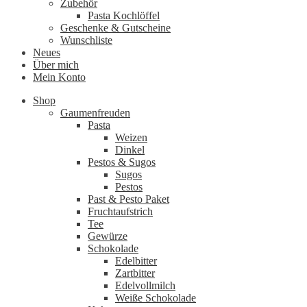
Zubehör
Pasta Kochlöffel
Geschenke & Gutscheine
Wunschliste
Neues
Über mich
Mein Konto
Shop
Gaumenfreuden
Pasta
Weizen
Dinkel
Pestos & Sugos
Sugos
Pestos
Past & Pesto Paket
Fruchtaufstrich
Tee
Gewürze
Schokolade
Edelbitter
Zartbitter
Edelvollmilch
Weiße Schokolade