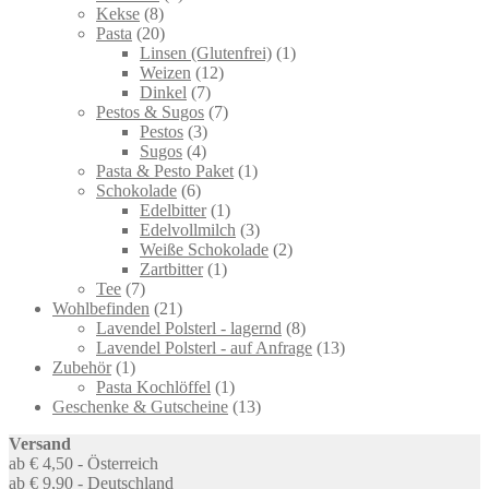
8
products
Kekse
8
products
20
Pasta
20
products
1
Linsen (Glutenfrei)
1
12
product
Weizen
12
7
products
Dinkel
7
products
7
Pestos & Sugos
7
3
products
Pestos
3
4
products
Sugos
4
products
1
Pasta & Pesto Paket
1
6
product
Schokolade
6
products
1
Edelbitter
1
product
3
Edelvollmilch
3
products
2
Weiße Schokolade
2
1
products
Zartbitter
1
7
product
Tee
7
products
21
Wohlbefinden
21
products
8
Lavendel Polsterl - lagernd
8
products
13
Lavendel Polsterl - auf Anfrage
13
1
products
Zubehör
1
product
1
Pasta Kochlöffel
1
product
13
Geschenke & Gutscheine
13
products
Versand
ab € 4,50 - Österreich
ab € 9,90 - Deutschland