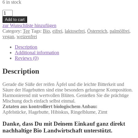
6 in stock
Früchtetraum
quantity
Add to cart
zur Wunschliste hinzufügen
Category:
Tee
Tags:
Bio
,
eifrei
,
laktosefrei
,
Österreich
,
palmölfrei
,
vegan
,
weizenfrei
Description
Additional information
Reviews (0)
Description
Gerade die Süße der reifen Äpfel und die leichte Bitterkeit und
Säure der Hagebutten sind eine besonders gelungene Komposition.
Harmonierend mit wertvollen Blüten. Genießen Sie die prächtige
Mischung doch einfach selbst einmal.
Zutaten aus kontrolliert biologischem Anbau:
Apfelstücke, Hagebutte, Hibiskus, Ringelblume, Zimt
Danke, dass Du mit Deinem Einkauf ganz direkt
nachhaltige Bio Landwirtschaft unterstützt.