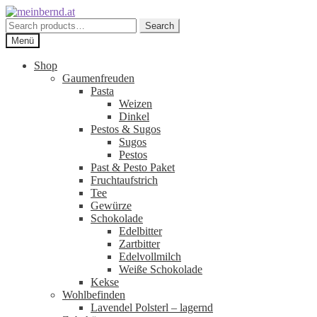
Zur
Zum
Navigation
Inhalt
Search
Search
springen
springen
for:
Menü
Shop
Gaumenfreuden
Pasta
Weizen
Dinkel
Pestos & Sugos
Sugos
Pestos
Past & Pesto Paket
Fruchtaufstrich
Tee
Gewürze
Schokolade
Edelbitter
Zartbitter
Edelvollmilch
Weiße Schokolade
Kekse
Wohlbefinden
Lavendel Polsterl – lagernd