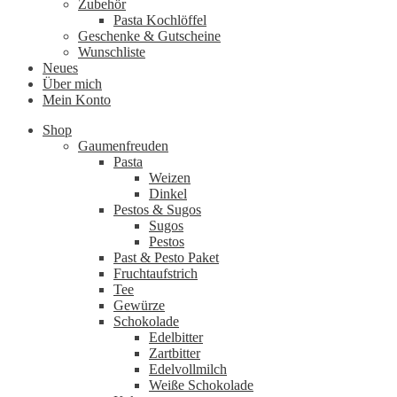
Zubehör
Pasta Kochlöffel
Geschenke & Gutscheine
Wunschliste
Neues
Über mich
Mein Konto
Shop
Gaumenfreuden
Pasta
Weizen
Dinkel
Pestos & Sugos
Sugos
Pestos
Past & Pesto Paket
Fruchtaufstrich
Tee
Gewürze
Schokolade
Edelbitter
Zartbitter
Edelvollmilch
Weiße Schokolade