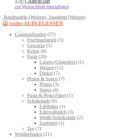
4,00
€
Add to cart
zur Wunschliste hinzufügen
Bandnudeln (Weizen)
Spaghetti (Weizen)
😦 leider AUFGEGESSEN
57
Gaumenfreuden
57
products
3
Fruchtaufstrich
3
5
products
Gewürze
5
8
products
Kekse
8
products
20
Pasta
20
products
1
Linsen (Glutenfrei)
1
12
product
Weizen
12
7
products
Dinkel
7
products
7
Pestos & Sugos
7
3
products
Pestos
3
4
products
Sugos
4
products
1
Pasta & Pesto Paket
1
6
product
Schokolade
6
products
1
Edelbitter
1
product
3
Edelvollmilch
3
products
2
Weiße Schokolade
2
1
products
Zartbitter
1
7
product
Tee
7
products
21
Wohlbefinden
21