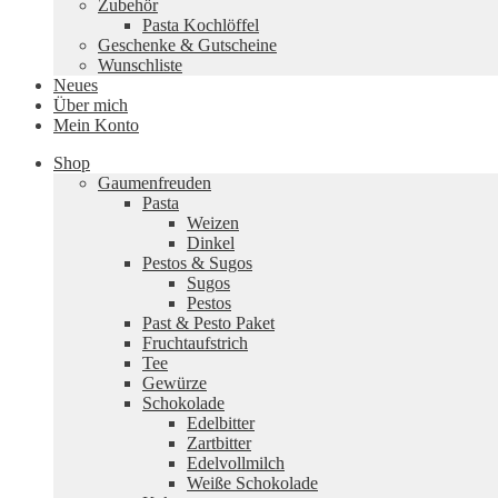
Zubehör
Pasta Kochlöffel
Geschenke & Gutscheine
Wunschliste
Neues
Über mich
Mein Konto
Shop
Gaumenfreuden
Pasta
Weizen
Dinkel
Pestos & Sugos
Sugos
Pestos
Past & Pesto Paket
Fruchtaufstrich
Tee
Gewürze
Schokolade
Edelbitter
Zartbitter
Edelvollmilch
Weiße Schokolade