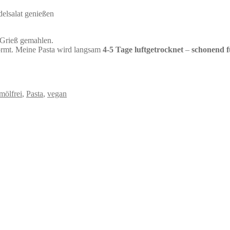
elsalat genießen
 Grieß gemahlen.
ormt. Meine Pasta wird langsam
4-5 Tage luftgetrocknet
–
schonend f
mölfrei
,
Pasta
,
vegan