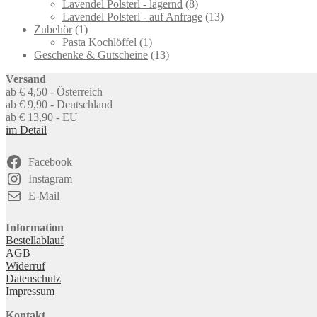
products
8
Lavendel Polsterl - lagernd
8
products
13
Lavendel Polsterl - auf Anfrage
13
1
products
Zubehör
1
product
1
Pasta Kochlöffel
1
product
13
Geschenke & Gutscheine
13
products
Versand
ab € 4,50 - Österreich
ab € 9,90 - Deutschland
ab € 13,90 - EU
im Detail
Facebook
Instagram
E-Mail
Information
Bestellablauf
AGB
Widerruf
Datenschutz
Impressum
Kontakt