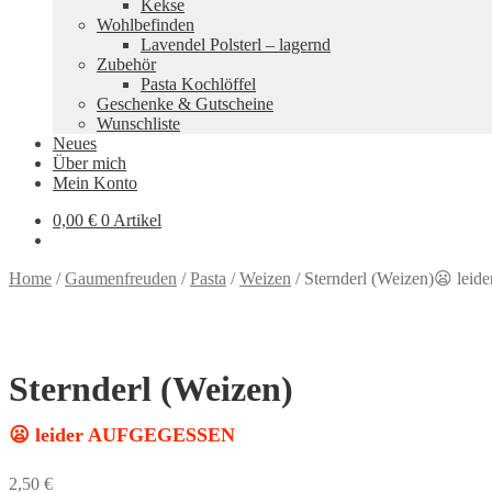
Kekse
Wohlbefinden
Lavendel Polsterl – lagernd
Zubehör
Pasta Kochlöffel
Geschenke & Gutscheine
Wunschliste
Neues
Über mich
Mein Konto
0,00
€
0 Artikel
Home
/
Gaumenfreuden
/
Pasta
/
Weizen
/
Sternderl (Weizen)😦 l
Sternderl (Weizen)
😦 leider AUFGEGESSEN
2,50
€