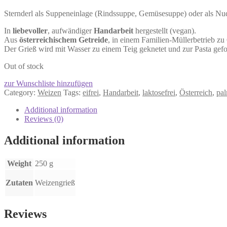
Sternderl als Suppeneinlage (Rindssuppe, Gemüsesuppe) oder als Nud
In
liebevoller
, aufwändiger
Handarbeit
hergestellt (vegan).
Aus
österreichischem Getreide
, in einem Familien-Müllerbetrieb zu
Der Grieß wird mit Wasser zu einem Teig geknetet und zur Pasta gef
Out of stock
zur Wunschliste hinzufügen
Category:
Weizen
Tags:
eifrei
,
Handarbeit
,
laktosefrei
,
Österreich
,
pal
Additional information
Reviews (0)
Additional information
Weight
250 g
Zutaten
Weizengrieß
Reviews