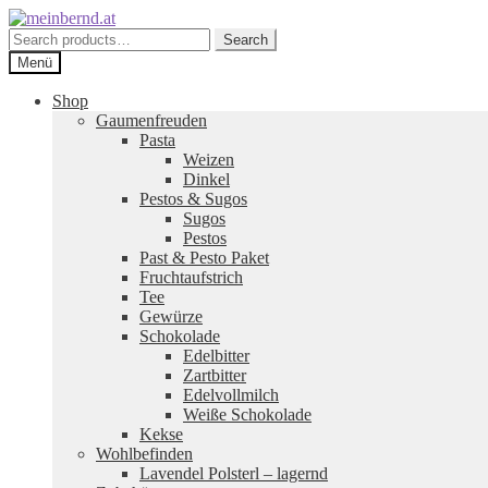
Zur
Zum
Navigation
Inhalt
Search
Search
springen
springen
for:
Menü
Shop
Gaumenfreuden
Pasta
Weizen
Dinkel
Pestos & Sugos
Sugos
Pestos
Past & Pesto Paket
Fruchtaufstrich
Tee
Gewürze
Schokolade
Edelbitter
Zartbitter
Edelvollmilch
Weiße Schokolade
Kekse
Wohlbefinden
Lavendel Polsterl – lagernd