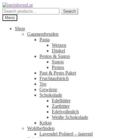
Zur
Zum
Navigation
Inhalt
Search
Search
springen
springen
for:
Menü
Shop
Gaumenfreuden
Pasta
Weizen
Dinkel
Pestos & Sugos
Sugos
Pestos
Past & Pesto Paket
Fruchtaufstrich
Tee
Gewürze
Schokolade
Edelbitter
Zartbitter
Edelvollmilch
Weiße Schokolade
Kekse
Wohlbefinden
Lavendel Polsterl – lagernd