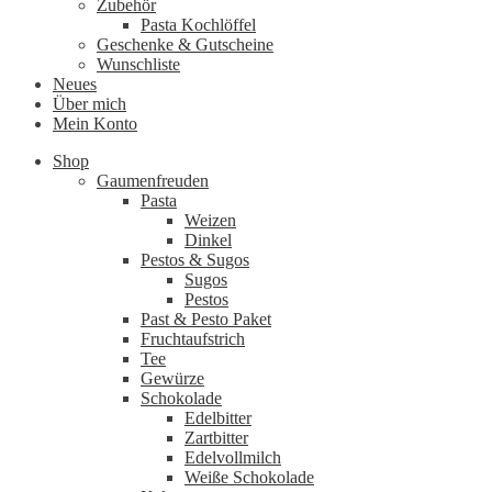
Zubehör
Pasta Kochlöffel
Geschenke & Gutscheine
Wunschliste
Neues
Über mich
Mein Konto
Shop
Gaumenfreuden
Pasta
Weizen
Dinkel
Pestos & Sugos
Sugos
Pestos
Past & Pesto Paket
Fruchtaufstrich
Tee
Gewürze
Schokolade
Edelbitter
Zartbitter
Edelvollmilch
Weiße Schokolade