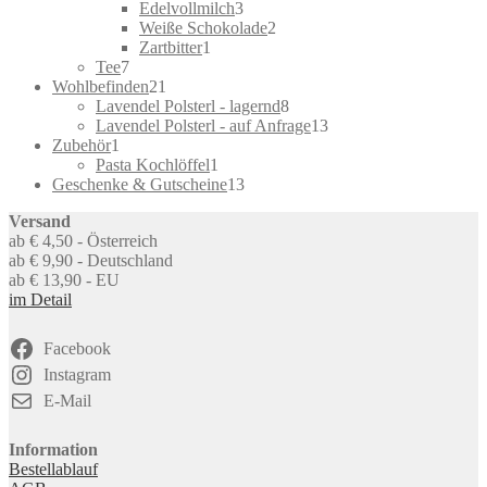
product
3
Edelvollmilch
3
products
2
Weiße Schokolade
2
1
products
Zartbitter
1
7
product
Tee
7
products
21
Wohlbefinden
21
products
8
Lavendel Polsterl - lagernd
8
products
13
Lavendel Polsterl - auf Anfrage
13
1
products
Zubehör
1
product
1
Pasta Kochlöffel
1
product
13
Geschenke & Gutscheine
13
products
Versand
ab € 4,50 - Österreich
ab € 9,90 - Deutschland
ab € 13,90 - EU
im Detail
Facebook
Instagram
E-Mail
Information
Bestellablauf