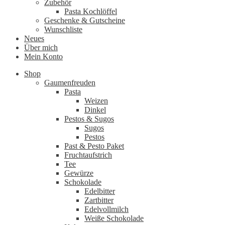
Zubehör
Pasta Kochlöffel
Geschenke & Gutscheine
Wunschliste
Neues
Über mich
Mein Konto
Shop
Gaumenfreuden
Pasta
Weizen
Dinkel
Pestos & Sugos
Sugos
Pestos
Past & Pesto Paket
Fruchtaufstrich
Tee
Gewürze
Schokolade
Edelbitter
Zartbitter
Edelvollmilch
Weiße Schokolade