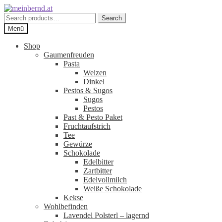
Zur
Zum
Navigation
Inhalt
Search
Search
springen
springen
for:
Menü
Shop
Gaumenfreuden
Pasta
Weizen
Dinkel
Pestos & Sugos
Sugos
Pestos
Past & Pesto Paket
Fruchtaufstrich
Tee
Gewürze
Schokolade
Edelbitter
Zartbitter
Edelvollmilch
Weiße Schokolade
Kekse
Wohlbefinden
Lavendel Polsterl – lagernd