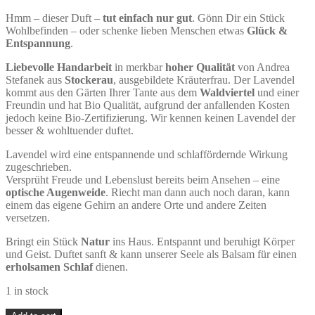
Hmm – dieser Duft –
tut einfach nur gut
. Gönn Dir ein Stück
Wohlbefinden – oder schenke lieben Menschen etwas
Glück &
Entspannung
.
Liebevolle Handarbeit
in merkbar
hoher Qualität
von Andrea
Stefanek aus
Stockerau
, ausgebildete Kräuterfrau. Der Lavendel
kommt aus den Gärten Ihrer Tante aus dem
Waldviertel
und einer
Freundin und hat Bio Qualität, aufgrund der anfallenden Kosten
jedoch keine Bio-Zertifizierung. Wir kennen keinen Lavendel der
besser & wohltuender duftet.
Lavendel wird eine entspannende und schlaffördernde Wirkung
zugeschrieben.
Versprüht Freude und Lebenslust bereits beim Ansehen – eine
optische Augenweide
. Riecht man dann auch noch daran, kann
einem das eigene Gehirn an andere Orte und andere Zeiten
versetzen.
Bringt ein Stück
Natur
ins Haus. Entspannt und beruhigt Körper
und Geist. Duftet sanft & kann unserer Seele als Balsam für einen
erholsamen Schlaf
dienen.
1 in stock