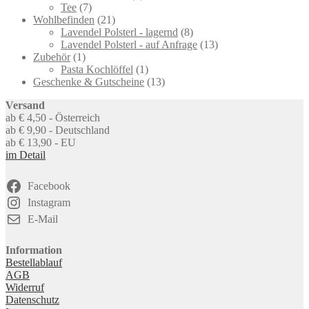
7
product
Tee
7
products
21
Wohlbefinden
21
products
8
Lavendel Polsterl - lagernd
8
products
13
Lavendel Polsterl - auf Anfrage
13
1
products
Zubehör
1
product
1
Pasta Kochlöffel
1
product
13
Geschenke & Gutscheine
13
products
Versand
ab € 4,50 - Österreich
ab € 9,90 - Deutschland
ab € 13,90 - EU
im Detail
Facebook
Instagram
E-Mail
Information
Bestellablauf
AGB
Widerruf
Datenschutz