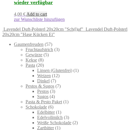
wieder verfügbar
4,00
€
Add to cart
zur Wunschliste hinzufügen
Lavendel Duft-Polsterl 20x20cm "Sch(l)af"
Lavendel Duft-Polsterl
20x20cm "Hase Kücken Ei"
57
Gaumenfreuden
57
products
3
Fruchtaufstrich
3
5
products
Gewürze
5
8
products
Kekse
8
products
20
Pasta
20
products
1
Linsen (Glutenfrei)
1
12
product
Weizen
12
7
products
Dinkel
7
products
7
Pestos & Sugos
7
3
products
Pestos
3
4
products
Sugos
4
products
1
Pasta & Pesto Paket
1
6
product
Schokolade
6
products
1
Edelbitter
1
product
3
Edelvollmilch
3
products
2
Weiße Schokolade
2
1
products
Zartbitter
1