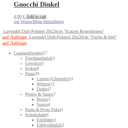
Gnocchi Dinkel
4,00
€
Add to cart
zur Wunschliste hinzufügen
Lavendel Duft-Polsterl 20x20cm "Katzen Regenbogen"
auf Anfrage
Lavendel Duft-Polsterl 20x20cm "Fuchs & Igel"
auf Anfrage
57
Gaumenfreuden
57
products
3
Fruchtaufstrich
3
5
products
Gewürze
5
8
products
Kekse
8
products
20
Pasta
20
products
1
Linsen (Glutenfrei)
1
12
product
Weizen
12
7
products
Dinkel
7
products
7
Pestos & Sugos
7
3
products
Pestos
3
4
products
Sugos
4
products
1
Pasta & Pesto Paket
1
6
product
Schokolade
6
products
1
Edelbitter
1
product
3
Edelvollmilch
3