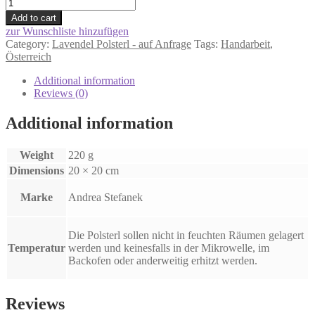
Lavendel
Duft-
Add to cart
Polsterl
zur Wunschliste hinzufügen
20x20cm
Category:
Lavendel Polsterl - auf Anfrage
Tags:
Handarbeit
,
"Eulen
Österreich
&
Vögel"auf
Additional information
Anfrage
Reviews (0)
quantity
Additional information
Weight
220 g
Dimensions
20 × 20 cm
Marke
Andrea Stefanek
Die Polsterl sollen nicht in feuchten Räumen gelagert
Temperatur
werden und keinesfalls in der Mikrowelle, im
Backofen oder anderweitig erhitzt werden.
Reviews