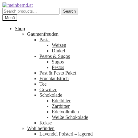
Zur
Zum
Navigation
Inhalt
Search
Search
springen
springen
for:
Menü
Shop
Gaumenfreuden
Pasta
Weizen
Dinkel
Pestos & Sugos
Sugos
Pestos
Past & Pesto Paket
Fruchtaufstrich
Tee
Gewürze
Schokolade
Edelbitter
Zartbitter
Edelvollmilch
Weiße Schokolade
Kekse
Wohlbefinden
Lavendel Polsterl – lagernd