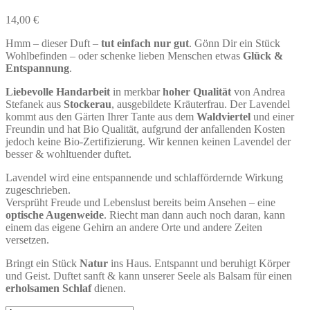
14,00
€
Hmm – dieser Duft –
tut einfach nur gut
. Gönn Dir ein Stück
Wohlbefinden – oder schenke lieben Menschen etwas
Glück &
Entspannung
.
Liebevolle Handarbeit
in merkbar
hoher Qualität
von Andrea
Stefanek aus
Stockerau
, ausgebildete Kräuterfrau. Der Lavendel
kommt aus den Gärten Ihrer Tante aus dem
Waldviertel
und einer
Freundin und hat Bio Qualität, aufgrund der anfallenden Kosten
jedoch keine Bio-Zertifizierung. Wir kennen keinen Lavendel der
besser & wohltuender duftet.
Lavendel wird eine entspannende und schlaffördernde Wirkung
zugeschrieben.
Versprüht Freude und Lebenslust bereits beim Ansehen – eine
optische Augenweide
. Riecht man dann auch noch daran, kann
einem das eigene Gehirn an andere Orte und andere Zeiten
versetzen.
Bringt ein Stück
Natur
ins Haus. Entspannt und beruhigt Körper
und Geist. Duftet sanft & kann unserer Seele als Balsam für einen
erholsamen Schlaf
dienen.