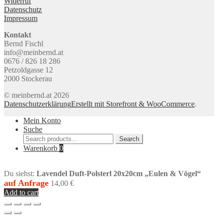
Widerruf
Datenschutz
Impressum
Kontakt
Bernd Fischl
info@meinbernd.at
0676 / 826 18 286
Petzoldgasse 12
2000 Stockerau
© meinbernd.at 2026
Datenschutzerklärung
Erstellt mit Storefront & WooCommerce
.
Mein Konto
Suche
Search
Search
for:
Warenkorb
0
Du siehst:
Lavendel Duft-Polsterl 20x20cm „Eulen & Vögel“
auf Anfrage
14,00
€
Add to cart