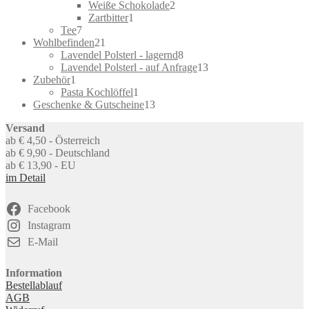
products
2
Weiße Schokolade
2
1
products
Zartbitter
1
7
product
Tee
7
products
21
Wohlbefinden
21
products
8
Lavendel Polsterl - lagernd
8
products
13
Lavendel Polsterl - auf Anfrage
13
1
products
Zubehör
1
product
1
Pasta Kochlöffel
1
product
13
Geschenke & Gutscheine
13
products
Versand
ab € 4,50 - Österreich
ab € 9,90 - Deutschland
ab € 13,90 - EU
im Detail
Facebook
Instagram
E-Mail
Information
Bestellablauf
AGB