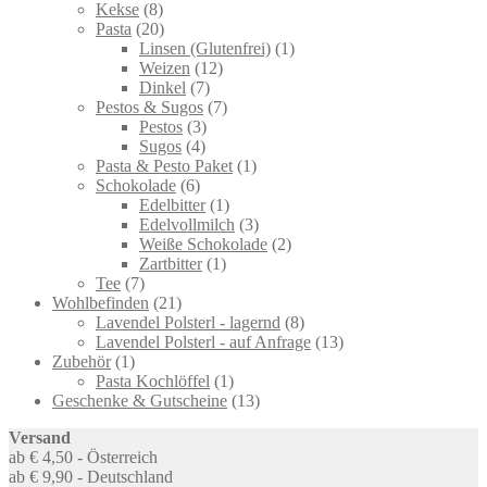
8
products
Kekse
8
products
20
Pasta
20
products
1
Linsen (Glutenfrei)
1
12
product
Weizen
12
7
products
Dinkel
7
products
7
Pestos & Sugos
7
3
products
Pestos
3
4
products
Sugos
4
products
1
Pasta & Pesto Paket
1
6
product
Schokolade
6
products
1
Edelbitter
1
product
3
Edelvollmilch
3
products
2
Weiße Schokolade
2
1
products
Zartbitter
1
7
product
Tee
7
products
21
Wohlbefinden
21
products
8
Lavendel Polsterl - lagernd
8
products
13
Lavendel Polsterl - auf Anfrage
13
1
products
Zubehör
1
product
1
Pasta Kochlöffel
1
product
13
Geschenke & Gutscheine
13
products
Versand
ab € 4,50 - Österreich
ab € 9,90 - Deutschland