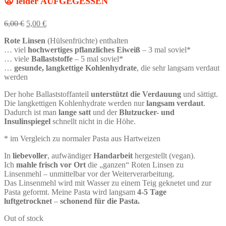
😦 leider AUFGEGESSEN
6,00
€
5,00
€
Rote Linsen
(Hülsenfrüchte) enthalten
… viel
hochwertiges pflanzliches Eiweiß
– 3 mal soviel*
… viele
Ballaststoffe
– 5 mal soviel*
…
gesunde, langkettige Kohlenhydrate
, die sehr langsam verdaut
werden
Der hohe Ballaststoffanteil
unterstützt die Verdauung
und sättigt.
Die langkettigen Kohlenhydrate werden nur
langsam verdaut
.
Dadurch ist man
lange satt
und der
Blutzucker- und
Insulinspiegel
schnellt nicht in die Höhe.
* im Vergleich zu normaler Pasta aus Hartweizen
In
liebevoller
, aufwändiger
Handarbeit
hergestellt (vegan).
Ich
mahle
frisch
vor Ort
die „ganzen“ Roten Linsen zu
Linsenmehl – unmittelbar vor der Weiterverarbeitung.
Das Linsenmehl wird mit Wasser zu einem Teig geknetet und zur
Pasta geformt. Meine Pasta wird langsam
4-5 Tage
luftgetrocknet
–
schonend für die Pasta.
Out of stock