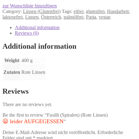
zur Wunschliste hinzufügen
Category:
Linsen (Glutenfrei)
Tags:
eifrei
,
glutenfrei
,
Handarbeit
,
laktosefrei
,
Linsen
,
Österreich
,
palmölfrei
,
Pasta
,
vegan
Additional information
Reviews (0)
Additional information
Weight
400 g
Zutaten
Rote Linsen
Reviews
There are no reviews yet.
Be the first to review “Fusilli (Spiralen) (Rote Linsen)
😦 leider AUFGEGESSEN
”
Deine E-Mail-Adresse wird nicht veröffentlicht.
Erforderliche
Felder sind mit
*
markiert