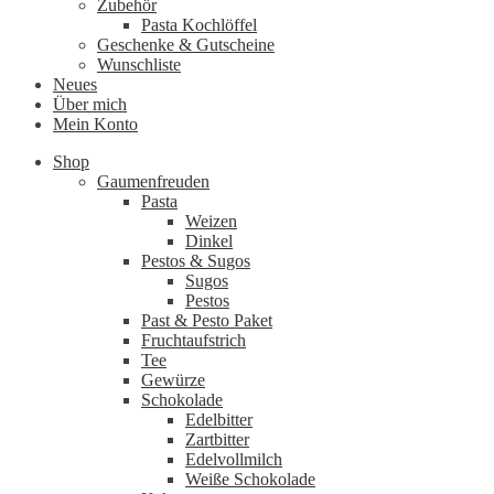
Zubehör
Pasta Kochlöffel
Geschenke & Gutscheine
Wunschliste
Neues
Über mich
Mein Konto
Shop
Gaumenfreuden
Pasta
Weizen
Dinkel
Pestos & Sugos
Sugos
Pestos
Past & Pesto Paket
Fruchtaufstrich
Tee
Gewürze
Schokolade
Edelbitter
Zartbitter
Edelvollmilch
Weiße Schokolade