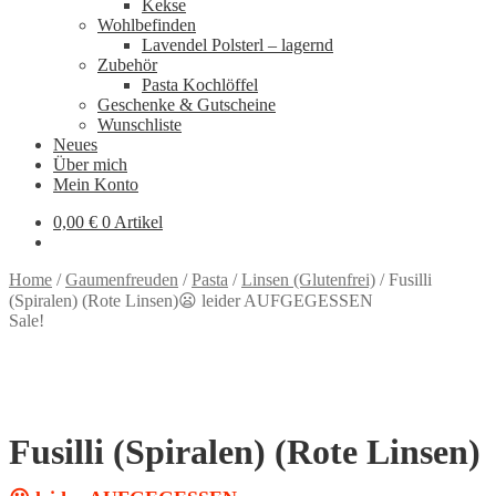
Kekse
Wohlbefinden
Lavendel Polsterl – lagernd
Zubehör
Pasta Kochlöffel
Geschenke & Gutscheine
Wunschliste
Neues
Über mich
Mein Konto
0,00
€
0 Artikel
Home
/
Gaumenfreuden
/
Pasta
/
Linsen (Glutenfrei)
/
Fusilli
(Spiralen) (Rote Linsen)😦 leider AUFGEGESSEN
Sale!
Fusilli (Spiralen) (Rote Linsen)