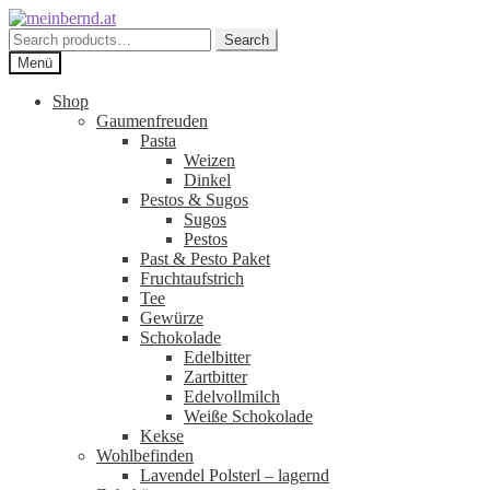
Zur
Zum
Navigation
Inhalt
Search
Search
springen
springen
for:
Menü
Shop
Gaumenfreuden
Pasta
Weizen
Dinkel
Pestos & Sugos
Sugos
Pestos
Past & Pesto Paket
Fruchtaufstrich
Tee
Gewürze
Schokolade
Edelbitter
Zartbitter
Edelvollmilch
Weiße Schokolade
Kekse
Wohlbefinden
Lavendel Polsterl – lagernd