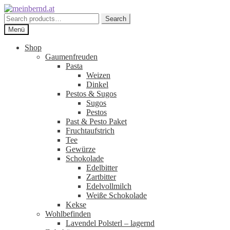
Zur
Zum
Navigation
Inhalt
Search
Search
springen
springen
for:
Menü
Shop
Gaumenfreuden
Pasta
Weizen
Dinkel
Pestos & Sugos
Sugos
Pestos
Past & Pesto Paket
Fruchtaufstrich
Tee
Gewürze
Schokolade
Edelbitter
Zartbitter
Edelvollmilch
Weiße Schokolade
Kekse
Wohlbefinden
Lavendel Polsterl – lagernd