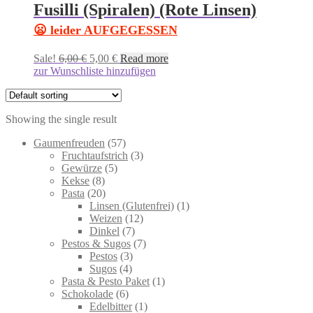
Fusilli (Spiralen) (Rote Linsen)
😦 leider AUFGEGESSEN
Sale!
6,00
€
5,00
€
Read more
zur Wunschliste hinzufügen
Showing the single result
57
Gaumenfreuden
57
products
3
Fruchtaufstrich
3
5
products
Gewürze
5
8
products
Kekse
8
products
20
Pasta
20
products
1
Linsen (Glutenfrei)
1
12
product
Weizen
12
7
products
Dinkel
7
products
7
Pestos & Sugos
7
3
products
Pestos
3
4
products
Sugos
4
products
1
Pasta & Pesto Paket
1
6
product
Schokolade
6
products
1
Edelbitter
1