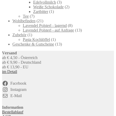
product
3
Edelvollmilch
3
products
2
Weiße Schokolade
2
1
products
Zartbitter
1
7
product
Tee
7
products
21
Wohlbefinden
21
products
8
Lavendel Polsterl - lagernd
8
products
13
Lavendel Polsterl - auf Anfrage
13
1
products
Zubehör
1
product
1
Pasta Kochlöffel
1
product
13
Geschenke & Gutscheine
13
products
Versand
ab € 4,50 - Österreich
ab € 9,90 - Deutschland
ab € 13,90 - EU
im Detail
Facebook
Instagram
E-Mail
Information
Bestellablauf