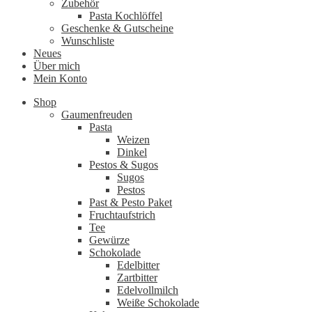
Zubehör
Pasta Kochlöffel
Geschenke & Gutscheine
Wunschliste
Neues
Über mich
Mein Konto
Shop
Gaumenfreuden
Pasta
Weizen
Dinkel
Pestos & Sugos
Sugos
Pestos
Past & Pesto Paket
Fruchtaufstrich
Tee
Gewürze
Schokolade
Edelbitter
Zartbitter
Edelvollmilch
Weiße Schokolade