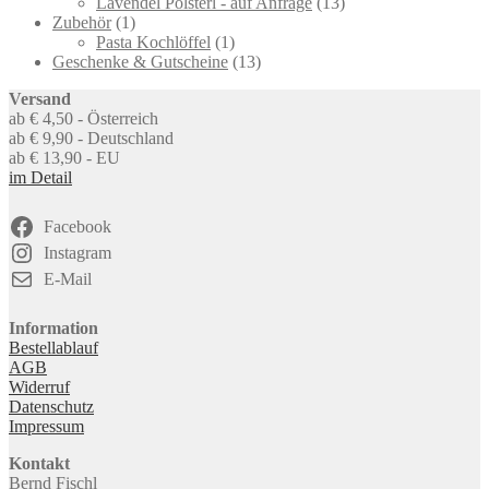
products
13
Lavendel Polsterl - auf Anfrage
13
1
products
Zubehör
1
product
1
Pasta Kochlöffel
1
product
13
Geschenke & Gutscheine
13
products
Versand
ab € 4,50 - Österreich
ab € 9,90 - Deutschland
ab € 13,90 - EU
im Detail
Facebook
Instagram
E-Mail
Information
Bestellablauf
AGB
Widerruf
Datenschutz
Impressum
Kontakt
Bernd Fischl