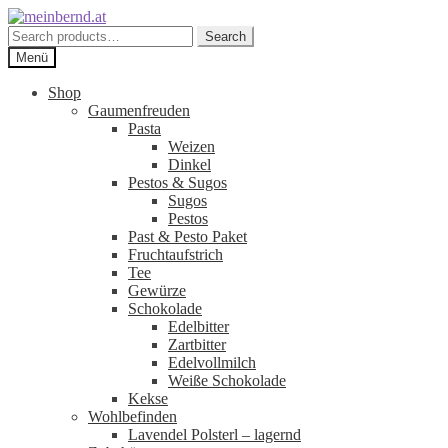
Zur
Zum
Navigation
Inhalt
Search
Search
springen
springen
for:
Menü
Shop
Gaumenfreuden
Pasta
Weizen
Dinkel
Pestos & Sugos
Sugos
Pestos
Past & Pesto Paket
Fruchtaufstrich
Tee
Gewürze
Schokolade
Edelbitter
Zartbitter
Edelvollmilch
Weiße Schokolade
Kekse
Wohlbefinden
Lavendel Polsterl – lagernd