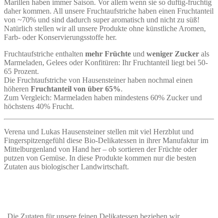
Marillen haben immer Saison. Vor allem wenn sie so duftig-fruchtig
daher kommen. All unsere Fruchtaufstriche haben einen Fruchtanteil
von ~70% und sind dadurch super aromatisch und nicht zu süß!
Natürlich stellen wir all unsere Produkte ohne künstliche Aromen,
Farb- oder Konservierungsstoffe her.
Fruchtaufstriche enthalten
mehr Früchte
und
weniger Zucker
als
Marmeladen, Gelees oder Konfitüren: Ihr Fruchtanteil liegt bei 50-
65 Prozent.
Die Fruchtaufstriche von Hausensteiner haben nochmal einen
höheren
Fruchtanteil von über 65%
.
Zum Vergleich: Marmeladen haben mindestens 60% Zucker und
höchstens 40% Frucht.
Verena und Lukas Hausensteiner stellen mit viel Herzblut und
Fingerspitzengefühl diese Bio-Delikatessen in ihrer Manufaktur im
Mittelburgenland von Hand her – ob sortieren der Früchte oder
putzen von Gemüse. In diese Produkte kommen nur die besten
Zutaten aus biologischer Landwirtschaft.
„Die Zutaten für unsere feinen Delikatessen beziehen wir