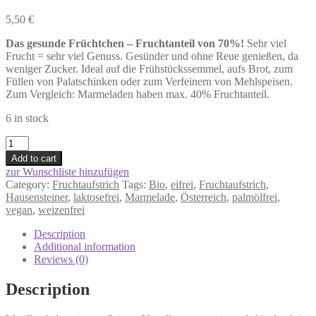
5,50
€
Das gesunde Früchtchen – Fruchtanteil von 70%!
Sehr viel
Frucht = sehr viel Genuss. Gesünder und ohne Reue genießen, da
weniger Zucker. Ideal auf die Frühstückssemmel, aufs Brot, zum
Füllen von Palatschinken oder zum Verfeinern von Mehlspeisen.
Zum Vergleich: Marmeladen haben max. 40% Fruchtanteil.
6 in stock
Bio
Fruchtaufstrich
Add to cart
70%
zur Wunschliste hinzufügen
Marille
Category:
Fruchtaufstrich
Tags:
Bio
,
eifrei
,
Fruchtaufstrich
,
200g
Hausensteiner
,
laktosefrei
,
Marmelade
,
Österreich
,
palmölfrei
,
quantity
vegan
,
weizenfrei
Description
Additional information
Reviews (0)
Description