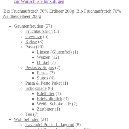
zur Wunschliste hinzufügen
Bio Fruchtaufstrich 70% Erdbeer 200g
Bio Fruchtaufstrich 70%
Waldheidelbeer 200g
57
Gaumenfreuden
57
products
3
Fruchtaufstrich
3
5
products
Gewürze
5
8
products
Kekse
8
products
20
Pasta
20
products
1
Linsen (Glutenfrei)
1
12
product
Weizen
12
7
products
Dinkel
7
products
7
Pestos & Sugos
7
3
products
Pestos
3
4
products
Sugos
4
products
1
Pasta & Pesto Paket
1
6
product
Schokolade
6
products
1
Edelbitter
1
product
3
Edelvollmilch
3
products
2
Weiße Schokolade
2
1
products
Zartbitter
1
7
product
Tee
7
products
21
Wohlbefinden
21
products
8
Lavendel Polsterl - lagernd
8