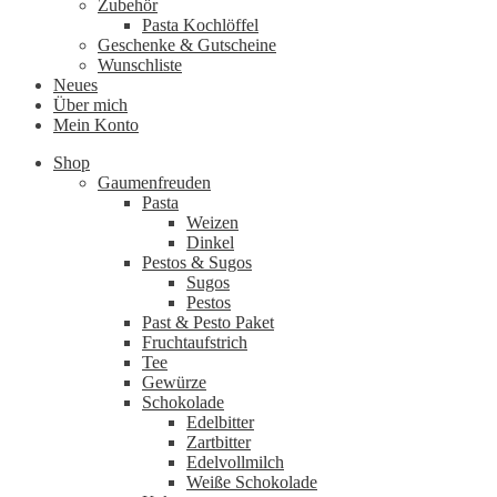
Zubehör
Pasta Kochlöffel
Geschenke & Gutscheine
Wunschliste
Neues
Über mich
Mein Konto
Shop
Gaumenfreuden
Pasta
Weizen
Dinkel
Pestos & Sugos
Sugos
Pestos
Past & Pesto Paket
Fruchtaufstrich
Tee
Gewürze
Schokolade
Edelbitter
Zartbitter
Edelvollmilch
Weiße Schokolade