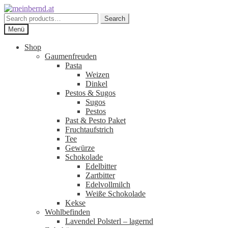
Zur
Zum
Navigation
Inhalt
Search
Search
springen
springen
for:
Menü
Shop
Gaumenfreuden
Pasta
Weizen
Dinkel
Pestos & Sugos
Sugos
Pestos
Past & Pesto Paket
Fruchtaufstrich
Tee
Gewürze
Schokolade
Edelbitter
Zartbitter
Edelvollmilch
Weiße Schokolade
Kekse
Wohlbefinden
Lavendel Polsterl – lagernd