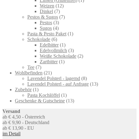
Linsen (Glutenfrei)
1
12
product
Weizen
12
7
products
Dinkel
7
products
7
Pestos & Sugos
7
3
products
Pestos
3
4
products
Sugos
4
products
1
Pasta & Pesto Paket
1
6
product
Schokolade
6
products
1
Edelbitter
1
product
3
Edelvollmilch
3
products
2
Weiße Schokolade
2
1
products
Zartbitter
1
7
product
Tee
7
products
21
Wohlbefinden
21
products
8
Lavendel Polsterl - lagernd
8
products
13
Lavendel Polsterl - auf Anfrage
13
1
products
Zubehör
1
product
1
Pasta Kochlöffel
1
product
13
Geschenke & Gutscheine
13
products
Versand
ab € 4,50 - Österreich
ab € 9,90 - Deutschland
ab € 13,90 - EU
im Detail