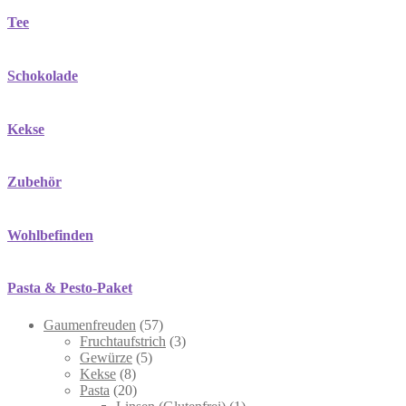
Tee
Schokolade
Kekse
Zubehör
Wohlbefinden
Pasta & Pesto-Paket
57
Gaumenfreuden
57
products
3
Fruchtaufstrich
3
5
products
Gewürze
5
8
products
Kekse
8
products
20
Pasta
20
products
1