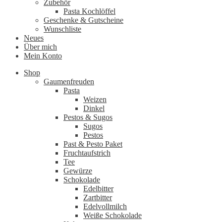
Zubehör
Pasta Kochlöffel
Geschenke & Gutscheine
Wunschliste
Neues
Über mich
Mein Konto
Shop
Gaumenfreuden
Pasta
Weizen
Dinkel
Pestos & Sugos
Sugos
Pestos
Past & Pesto Paket
Fruchtaufstrich
Tee
Gewürze
Schokolade
Edelbitter
Zartbitter
Edelvollmilch
Weiße Schokolade