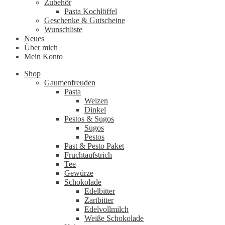
Zubehör
Pasta Kochlöffel
Geschenke & Gutscheine
Wunschliste
Neues
Über mich
Mein Konto
Shop
Gaumenfreuden
Pasta
Weizen
Dinkel
Pestos & Sugos
Sugos
Pestos
Past & Pesto Paket
Fruchtaufstrich
Tee
Gewürze
Schokolade
Edelbitter
Zartbitter
Edelvollmilch
Weiße Schokolade