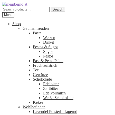
Zur
Zum
Navigation
Inhalt
Search
Search
springen
springen
for:
Menü
Shop
Gaumenfreuden
Pasta
Weizen
Dinkel
Pestos & Sugos
Sugos
Pestos
Past & Pesto Paket
Fruchtaufstrich
Tee
Gewürze
Schokolade
Edelbitter
Zartbitter
Edelvollmilch
Weiße Schokolade
Kekse
Wohlbefinden
Lavendel Polsterl – lagernd