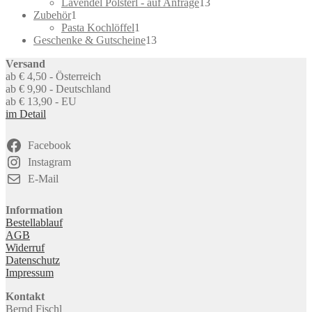
products
13
Lavendel Polsterl - auf Anfrage
13
1
products
Zubehör
1
product
1
Pasta Kochlöffel
1
product
13
Geschenke & Gutscheine
13
products
Versand
ab € 4,50 - Österreich
ab € 9,90 - Deutschland
ab € 13,90 - EU
im Detail
Facebook
Instagram
E-Mail
Information
Bestellablauf
AGB
Widerruf
Datenschutz
Impressum
Kontakt
Bernd Fischl