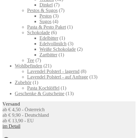
7
products
Dinkel
7
products
7
Pestos & Sugos
7
3
products
Pestos
3
4
products
Sugos
4
products
1
Pasta & Pesto Paket
1
6
product
Schokolade
6
products
1
Edelbitter
1
product
3
Edelvollmilch
3
products
2
Weiße Schokolade
2
1
products
Zartbitter
1
7
product
Tee
7
products
21
Wohlbefinden
21
products
8
Lavendel Polsterl - lagernd
8
products
13
Lavendel Polsterl - auf Anfrage
13
1
products
Zubehör
1
product
1
Pasta Kochlöffel
1
product
13
Geschenke & Gutscheine
13
products
Versand
ab € 4,50 - Österreich
ab € 9,90 - Deutschland
ab € 13,90 - EU
im Detail