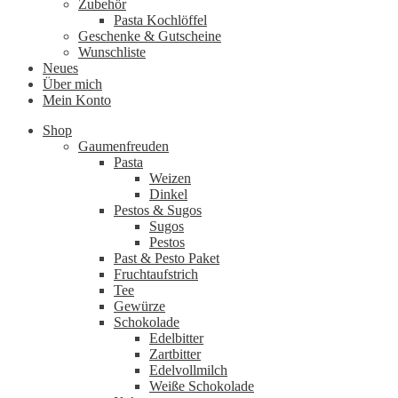
Zubehör
Pasta Kochlöffel
Geschenke & Gutscheine
Wunschliste
Neues
Über mich
Mein Konto
Shop
Gaumenfreuden
Pasta
Weizen
Dinkel
Pestos & Sugos
Sugos
Pestos
Past & Pesto Paket
Fruchtaufstrich
Tee
Gewürze
Schokolade
Edelbitter
Zartbitter
Edelvollmilch
Weiße Schokolade