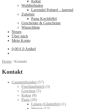
Kekse
Wohlbefinden
Lavendel Polsterl – lagernd
Zubehör
Pasta Kochlöffel
Geschenke & Gutscheine
Wunschliste
Neues
Über mich
Mein Konto
0,00
€
0 Artikel
Home
/
Kontakt
Kontakt
57
Gaumenfreuden
57
products
3
Fruchtaufstrich
3
5
products
Gewürze
5
8
products
Kekse
8
products
20
Pasta
20
products
1
Linsen (Glutenfrei)
1
12
product
Weizen
12