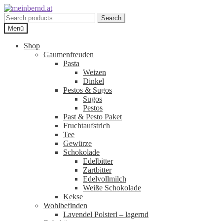
Zur
Zum
Navigation
Inhalt
Search
Search
springen
springen
for:
Menü
Shop
Gaumenfreuden
Pasta
Weizen
Dinkel
Pestos & Sugos
Sugos
Pestos
Past & Pesto Paket
Fruchtaufstrich
Tee
Gewürze
Schokolade
Edelbitter
Zartbitter
Edelvollmilch
Weiße Schokolade
Kekse
Wohlbefinden
Lavendel Polsterl – lagernd